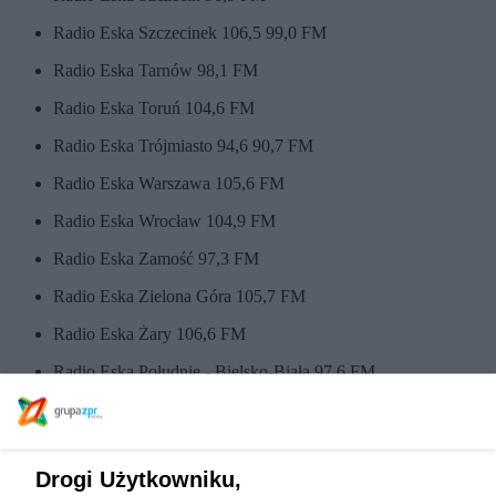
Radio Eska Szczecinek 106,5 99,0 FM
Radio Eska Tarnów 98,1 FM
Radio Eska Toruń 104,6 FM
Radio Eska Trójmiasto 94,6 90,7 FM
Radio Eska Warszawa 105,6 FM
Radio Eska Wrocław 104,9 FM
Radio Eska Zamość 97,3 FM
Radio Eska Zielona Góra 105,7 FM
Radio Eska Żary 106,6 FM
Radio Eska Południe - Bielsko-Biała 97,6 FM
Radio Eska Południe - Cieszyn 90,6FM
Radio Eska Południe - Gliwice 93,4 FM
Drogi Użytkowniku,
Radio Eska Południe - Oświęcim 94,9 FM