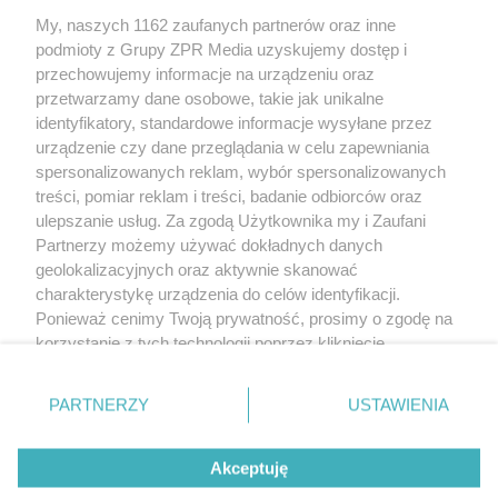
My, naszych 1162 zaufanych partnerów oraz inne
Radio Eska Południe - Ustroń 107,1 FM
podmioty z Grupy ZPR Media uzyskujemy dostęp i
przechowujemy informacje na urządzeniu oraz
przetwarzamy dane osobowe, takie jak unikalne
Informacje o beneficjencie rzeczywistym Radio Eska S.A. można
uzyskać w Centralnym Rejestrze Beneficjentów Rzeczywistych pod
identyfikatory, standardowe informacje wysyłane przez
adresem Portal Podatkowy Usługi - ADCRBR (
podatki.gov.pl
).
urządzenie czy dane przeglądania w celu zapewniania
Beneficjentem rzeczywistym jest: Agata Benbenek.
spersonalizowanych reklam, wybór spersonalizowanych
treści, pomiar reklam i treści, badanie odbiorców oraz
ulepszanie usług. Za zgodą Użytkownika my i Zaufani
Usługi medialne, platformy udostępniania wideo oraz dzienniki lub
Partnerzy możemy używać dokładnych danych
czasopisma dostarczane lub wydawane przez podmioty wchodzące
geolokalizacyjnych oraz aktywnie skanować
w skład tej samej grupy kapitałowej w rozumieniu art. 4 pkt 14
charakterystykę urządzenia do celów identyfikacji.
ustawy z dnia 16 lutego 2007 r. o ochronie konkurencji i
konsumentów (Dz. U. z 2021 r. poz. 275) znajdują się pod tym link
Ponieważ cenimy Twoją prywatność, prosimy o zgodę na
-
link
korzystanie z tych technologii poprzez kliknięcie
„Akceptuję”. Zgoda jest dobrowolna i zawsze możesz ją
zmienić/wycofać klikając przycisk ustawień prywatności
PARTNERZY
USTAWIENIA
Informujemy, iż Krajowa Rada Radiofonii i Telewizji jest organem
znajdujący się w lewym dolnym rogu strony
. Niektóre
właściwym w sprawach radiofonii i telewizji, zaś nadawca – Radio
rodzaje przetwarzania danych nie wymagają zgody
Eska S.A. podlega jurysdykcji Rzeczypospolitej Polskiej.
Akceptuję
użytkownika, ale masz prawo sprzeciwić się takiemu
nasze marki
przetwarzaniu. Preferencje będą miały zastosowanie tylko