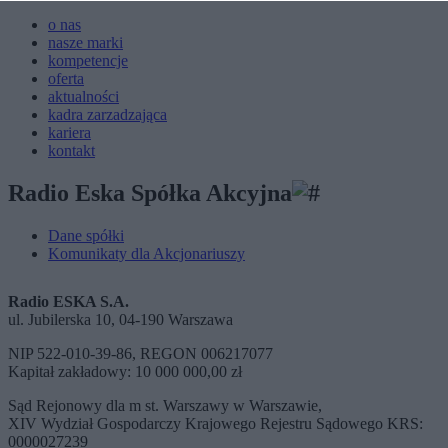
o nas
nasze marki
kompetencje
oferta
aktualności
kadra zarzadzająca
kariera
kontakt
Radio Eska Spółka Akcyjna
Dane spółki
Komunikaty dla Akcjonariuszy
Radio ESKA S.A.
ul. Jubilerska 10, 04-190 Warszawa
NIP 522-010-39-86, REGON 006217077
Kapitał zakładowy: 10 000 000,00 zł
Sąd Rejonowy dla m st. Warszawy w Warszawie,
XIV Wydział Gospodarczy Krajowego Rejestru Sądowego KRS:
0000027239