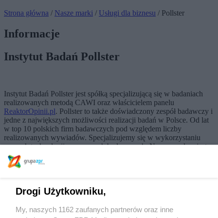
Strona główna
/
Nasze marki
/
Usługi dla biznesu
/ Pollster
Informacje
Instytut Badań Pollster
Instytut Badań Pollster jest spółką specjalizującą się w badaniach
realizowanych metodą CAWI oraz właścicielem panelu
ReaktorOpinii.pl
. Pollster to także doświadczony zespół badawczy i
jedne z największych możliwości realizacji badań w Polsce. Od lat
w top 10 polskich firm badawczych pod względem liczby
realizowanych wywiadów. Specjalizujemy się w wykorzystaniu
nowych technologii w procesach badawczych. Naszym celem jest
dostarczanie wartościowych analiz, które przyczyniają się do
rozwoju biznesu i społeczeństwa.
Drogi Użytkowniku,
Marki powiązane
My, naszych 1162 zaufanych partnerów oraz inne