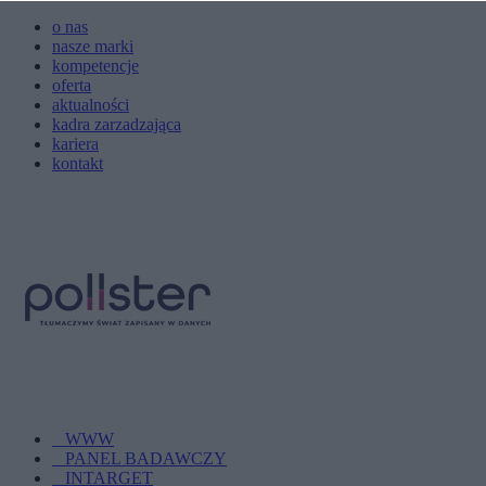
o nas
nasze marki
kompetencje
oferta
aktualności
kadra zarzadzająca
kariera
kontakt
WWW
PANEL BADAWCZY
INTARGET